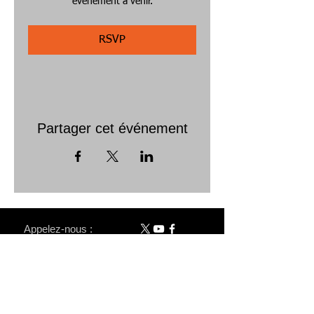
événement à venir.
RSVP
Partager cet événement
Appelez-nous :
243
990798931
Courriel :
Staff@cejduas
bl.org